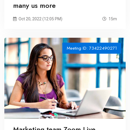
many us more
Oct 20, 2022 (12:05 PM)
15m
Meeting ID: 73422490271
Marketing team Zoom Live