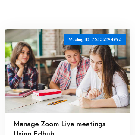
Meeting ID: 75356294996
Manage Zoom Live meetings
Using Edhub