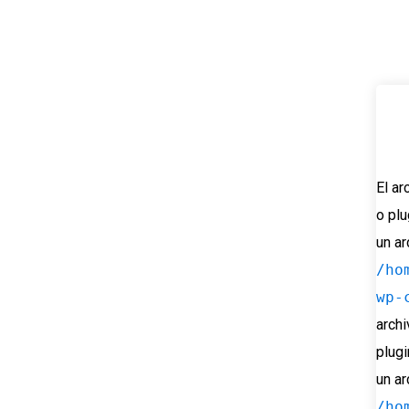
El ar
o plu
un ar
/ho
wp-
archi
plugi
un ar
/ho