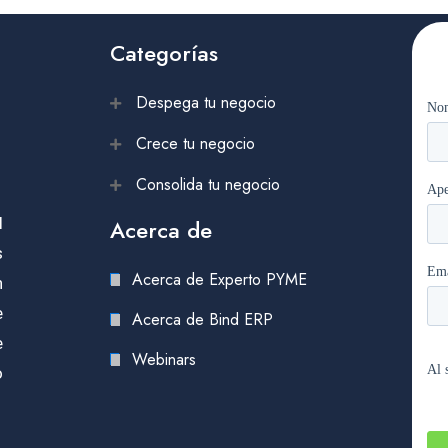
Categorías
Despega tu negocio
Crece tu negocio
Consolida tu negocio
l
Acerca de
s
Acerca de Experto PYME
n
e
Acerca de Bind ERP
e
Webinars
o