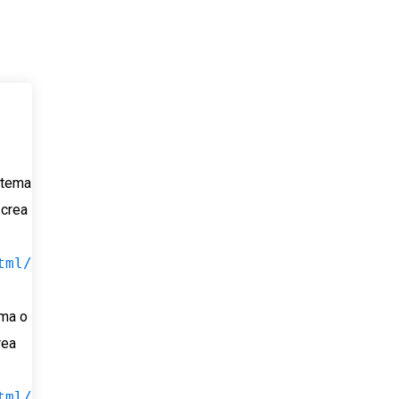
u tema
 crea
tml/
ema o
rea
tml/