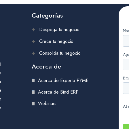
Categorías
Despega tu negocio
Crece tu negocio
Consolida tu negocio
l
Acerca de
s
Acerca de Experto PYME
n
e
Acerca de Bind ERP
e
Webinars
o