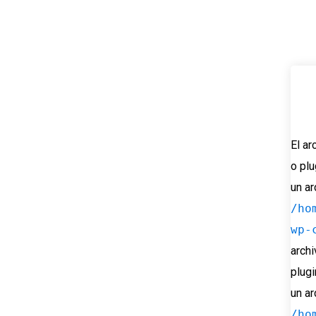
El ar
o plu
un ar
/ho
wp-
archi
plugi
un ar
/ho