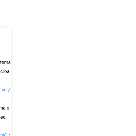
u tema
 crea
tml/
ema o
rea
tml/