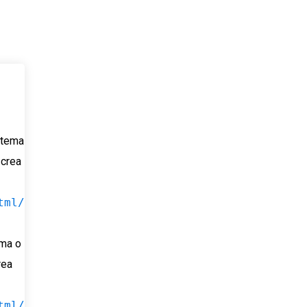
u tema
 crea
tml/
ema o
rea
tml/