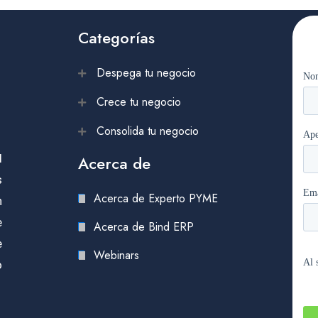
Categorías
Despega tu negocio
Crece tu negocio
Consolida tu negocio
l
Acerca de
s
Acerca de Experto PYME
n
e
Acerca de Bind ERP
e
Webinars
o