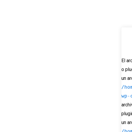
El ar
o plu
un ar
/ho
wp-
archi
plugi
un ar
/ho